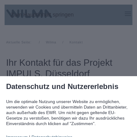
Zum Hauptinhalt springen
Aktuelle Seite:
Wilma
Kontakt
Ihr Kontakt für das Projekt
IMPULS, Düsseldorf
Datenschutz und Nutzererlebnis
Um die optimale Nutzung unserer Website zu ermöglichen,
verwenden wir Cookies und übermitteln Daten an Drittanbieter,
Ich interessiere mich für …
*
auch außerhalb des EWR. Um nicht gegen geltende EU-
Reihenendhaus
Gesetze zu verstoßen, benötigen wir dazu Ihr ausdrückliches
Einverständnis durch klicken auf "Zustimmen".
Reihenmittelhaus
Impressum
|
Datenschutzhinweise