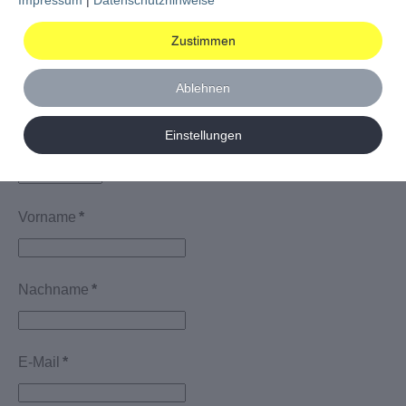
Garage
Zustimmen
Stellplatz
Ablehnen
Einstellungen
Anrede
*
Vorname
*
Nachname
*
E-Mail
*