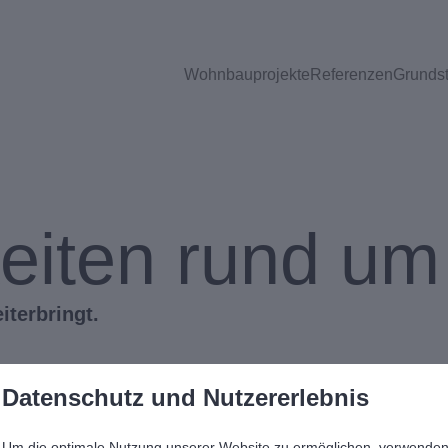
Wohnbauprojekte
Referenzen
Grunds
eiten rund um
iterbringt.
Datenschutz und Nutzererlebnis
…
5
6
7
8
9
10
11
…
Um die optimale Nutzung unserer Website zu ermöglichen, verwende