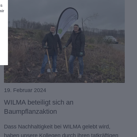
es
wir
.
19. Februar 2024
WILMA beteiligt sich an
Baumpflanzaktion
Dass Nachhaltigkeit bei WILMA gelebt wird,
haben unsere Kollegen durch ihren tatkräftigen