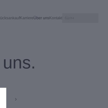
tücksankauf
Karriere
Über uns
Kontakt
 uns.
14
n