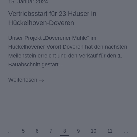
15. Januar 2024
Vertriebsstart für 23 Häuser in
Hückelhoven-Doveren
Unser Projekt „Doverener Mühle“ im
Hückelhovener Vorort Doveren hat den nächsten
Meilenstein erreicht und den Verkauf für den 1.
Bauabschnitt gestart…
Weiterlesen
…
5
6
7
8
9
10
11
…