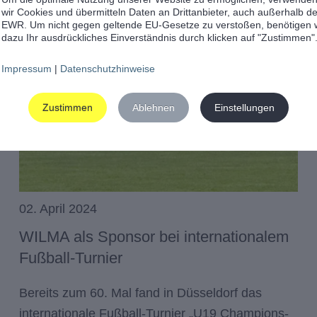
wir Cookies und übermitteln Daten an Drittanbieter, auch außerhalb d
EWR. Um nicht gegen geltende EU-Gesetze zu verstoßen, benötigen 
dazu Ihr ausdrückliches Einverständnis durch klicken auf "Zustimmen"
Impressum
|
Datenschutzhinweise
Zustimmen
Ablehnen
Einstellungen
02. April 2024
WILMA als Sponsor bei internationalem
Fußball-Turnier
Bereits zum 60. Mal fand in Düsseldorf das
internationale Fußball-Turnier „U19 Champions-