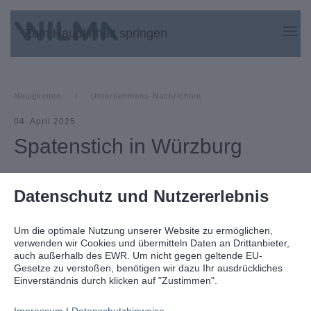
Zum Hauptinhalt springen
Neuigkeiten
Unternehmens-Nachrichten
04. April 2025
Spatenstich in Würzburg
Datenschutz und Nutzererlebnis
Ein weiterer Meilenstein ist in Würzburg erreicht:
Bei strahlender Sonne feierten wir am 3. April 2025
Um die optimale Nutzung unserer Website zu ermöglichen,
verwenden wir Cookies und übermitteln Daten an Drittanbieter,
in unserem Projekt "HublandView" in Würzburg
auch außerhalb des EWR. Um nicht gegen geltende EU-
Gesetze zu verstoßen, benötigen wir dazu Ihr ausdrückliches
den offiziellen Spatenstich. Gemeinsam mit der
Einverständnis durch klicken auf "Zustimmen".
Bürgermeisterin Judith Roth-Jörg und unserem
Impressum
|
Datenschutzhinweise