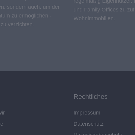
regelmäßig Eigennutzer, a
, sondern auch, um der
und Family Offices zu zu
tum zu ermöglichen -
Wohnimmobilien.
 zu verzichten.
Rechtliches
ir
Impressum
ze
Datenschutz