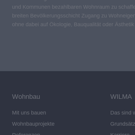
und Kommunen bezahlbaren Wohnraum zu schaffen
breiten Bevölkerungsschicht Zugang zu Wohneigen
ohne dabei auf Ökologie, Bauqualität oder Ästhetik
Wohnbau
WILMA
Mit uns bauen
Das sind w
Wohnbauprojekte
Grundsät