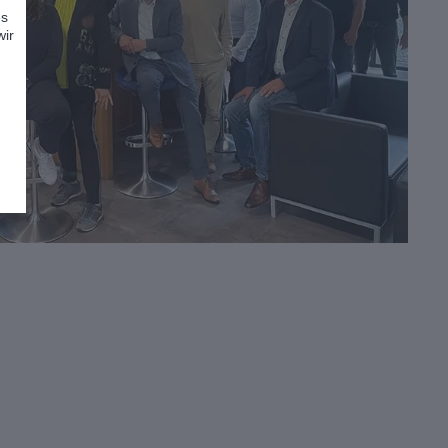
es
wir
.