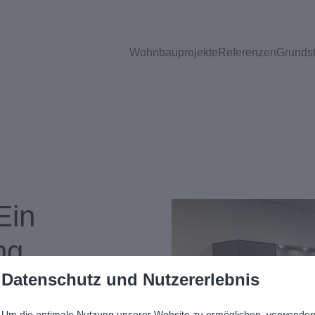
Wohnbauprojekte
Referenzen
Grunds
Ein
ng
Datenschutz und Nutzererlebnis
 die reibungslose
Um die optimale Nutzung unserer Website zu ermöglichen, verwende