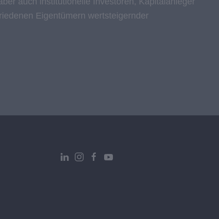
ber auch institutionelle Investoren, Kapitalanleger
friedenen Eigentümern wertsteigernder