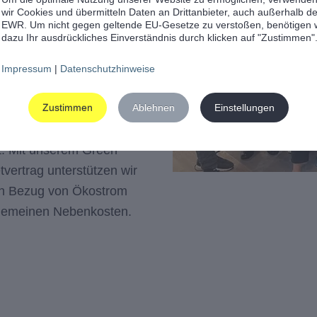
g.
wir Cookies und übermitteln Daten an Drittanbieter, auch außerhalb d
EWR. Um nicht gegen geltende EU-Gesetze zu verstoßen, benötigen 
dazu Ihr ausdrückliches Einverständnis durch klicken auf "Zustimmen"
 den Umzug genutzt, um
g zu handeln: Über 70%
Impressum
|
Datenschutzhinweise
ausbauten haben wir vom
Zustimmen
Ablehnen
Einstellungen
r übernommen und
und 270 t CO2
t. Mit unserem Green
vertrag unterstützen wir
n Bezug von Ökostrom
llgemeinen Nebenkosten.