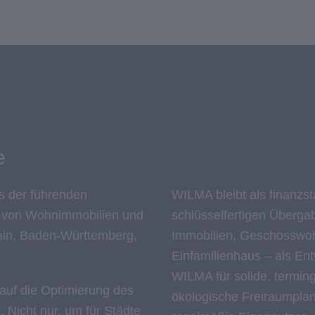
e
s der führenden
WILMA bleibt als finanzs
g von Wohnimmobilien und
schlüsselfertigen Übergab
ain, Baden-Württemberg,
Immobilien, Geschosswoh
Einfamilienhaus – als En
WILMA für solide, terminge
 auf die Optimierung des
ökologische Freiraumpla
 Nicht nur, um für Städte