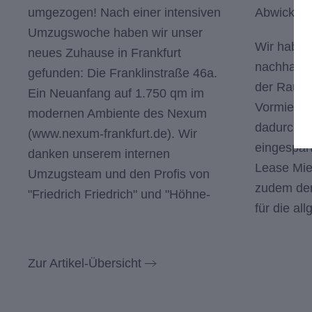
umgezogen! Nach einer intensiven
Abwicklun
Umzugswoche haben wir unser
Wir haben
neues Zuhause in Frankfurt
nachhalti
gefunden: Die Franklinstraße 46a.
der Raum
Ein Neuanfang auf 1.750 qm im
Vormiete
modernen Ambiente des Nexum
dadurch r
(
www.nexum-frankfurt.de
). Wir
eingespar
danken unserem internen
Lease Miet
Umzugsteam und den Profis von
zudem de
"Friedrich Friedrich" und "Höhne-
für die a
Zur Artikel-Übersicht