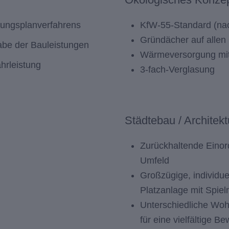
ungsplanverfahrens
KfW-55-Standard (na
Gründächer auf alle
abe der Bauleistungen
Wärmeversorgung mitt
hrleistung
3-fach-Verglasung
Städtebau / Architekt
Zurückhaltende Einord
Umfeld
Großzügige, individue
Platzanlage mit Spie
Unterschiedliche Wo
für eine vielfältige B
)