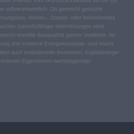
tarker Investor vom Grundstücksankauf bis hin zur
e vollverantwortlich. Ob gemischt genutzte
nungsbau, Reihen-, Doppel- oder freistehendes
twickler zukunftsfähiger Wohnlösungen steht
recht erstellte Bauqualität ganzer Stadtteile, für
nung und moderne Energiekonzepte. Und macht
ber auch institutionelle Investoren, Kapitalanleger
friedenen Eigentümern wertsteigernder