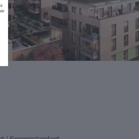
es
wir
.
t / Energiestandard