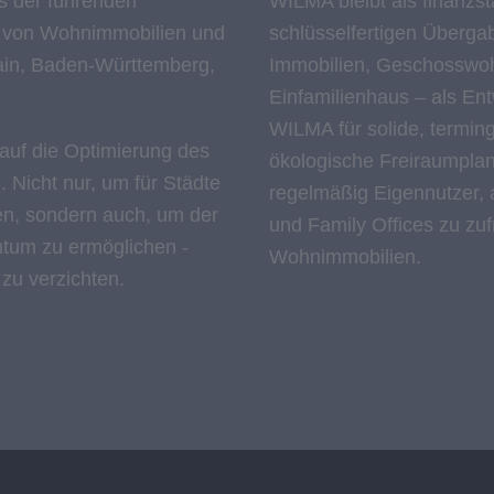
s der führenden
WILMA bleibt als finanzs
g von Wohnimmobilien und
schlüsselfertigen Übergab
ain, Baden-Württemberg,
Immobilien, Geschosswoh
Einfamilienhaus – als En
WILMA für solide, terminge
 auf die Optimierung des
ökologische Freiraumpla
 Nicht nur, um für Städte
regelmäßig Eigennutzer, a
, sondern auch, um der
und Family Offices zu zu
tum zu ermöglichen -
Wohnimmobilien.
 zu verzichten.