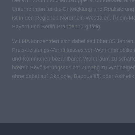
Die WILMA Immobilien-Gruppe ist bundesweit eine
Unternehmen für die Entwicklung und Realisierun
ist in den Regionen Nordrhein-Westfalen, Rhein-M
Bayern und Berlin-Brandenburg tätig.
WILMA konzentriert sich dabei seit über 85 Jahren
Preis-Leistungs-Verhältnisses von Wohnimmobilien.
und Kommunen bezahlbaren Wohnraum zu schaffen
breiten Bevölkerungsschicht Zugang zu Wohneigen
ohne dabei auf Ökologie, Bauqualität oder Ästhetik