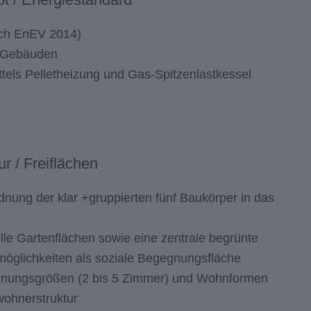
ch EnEV 2014)
n Gebäuden
els Pelletheizung und Gas-Spitzenlastkessel
ur / Freiflächen
nung der klar +gruppierten fünf Baukörper in das
lle Gartenflächen sowie eine zentrale begrünte
lmöglichkeiten als soziale Begegnungsfläche
hnungsgrößen (2 bis 5 Zimmer) und Wohnformen
ewohnerstruktur