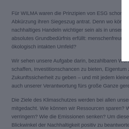
Für WILMA waren die Prinzipien von ESG schon prä
Abkürzung ihren Siegeszug antrat. Denn wo könnte
nachhaltiges Handeln wichtiger sein als in unserer 
absolutes Grundbedürfnis erfüllt: menschenfreund
ökologisch intakten Umfeld?
Wir sehen unsere Aufgabe darin, bezahlbaren Wohn
schaffen, Investitionschancen zu bieten, Eigentum
Zukunftssicherheit zu geben – und mit jedem kleinen
auch unserer Verantwortung fürs große Ganze ger
Die Ziele des Klimaschutzes werden bei allen uns
mitgedacht. Wie können wir Ressourcen sparen? 
verringern? Wie die Emissionen senken? Um dies
Blickwinkel der Nachhaltigkeit positiv zu beantwort