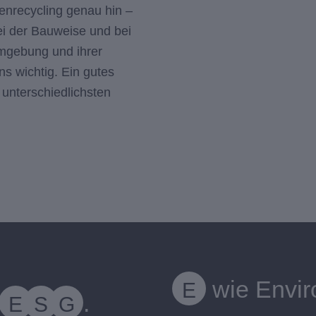
enrecycling genau hin –
ei der Bauweise und bei
mgebung und ihrer
uns wichtig. Ein gutes
 unterschiedlichsten
wie Envir
E
.
E
S
G