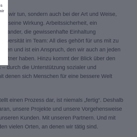
es
wir
as wir tun, sondern auch bei der Art und Weise,
.
ESG seine Wirkung. Arbeitssicherheit, ein
einander, die gewissenhafte Einhaltung
Diversität im Team: All dies gehört für uns mit zu
Bauen und ist ein Anspruch, den wir auch an jeden
tpartner haben. Hinzu kommt der Blick über den
 – durch die Unterstützung sozialer und
 mit denen sich Menschen für eine bessere Welt
ellt einen Prozess dar, ist niemals „fertig“. Deshalb
aran, unsere Projekte und unsere Vorgehensweise
t unseren Kunden. Mit unseren Partnern. Und mit
en vielen Orten, an denen wir tätig sind.