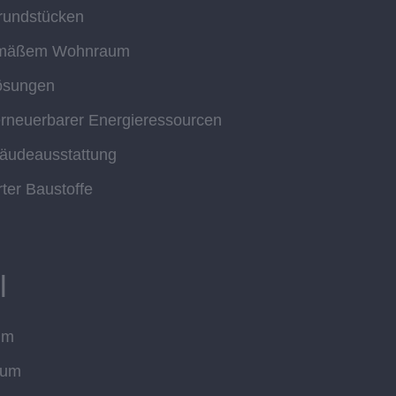
Grundstücken
gemäßem Wohnraum
ösungen
 erneuerbarer Energieressourcen
bäudeausstattung
rter Baustoffe
l
um
aum