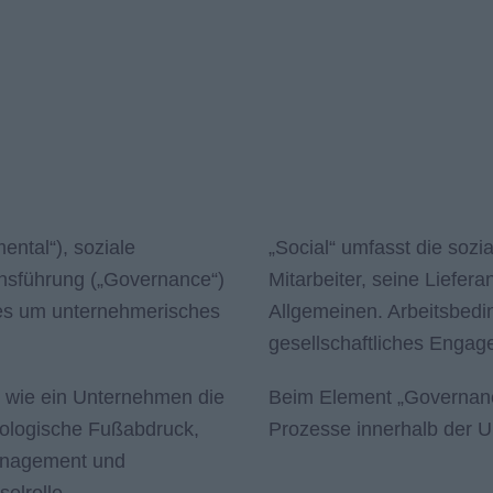
ntal“), soziale
„Social“ umfasst die soz
nsführung („Governance“)
Mitarbeiter, seine Liefer
 es um unternehmerisches
Allgemeinen. Arbeitsbedi
gesellschaftliches Engag
, wie ein Unternehmen die
Beim Element „Governance
kologische Fußabdruck,
Prozesse innerhalb der U
anagement und