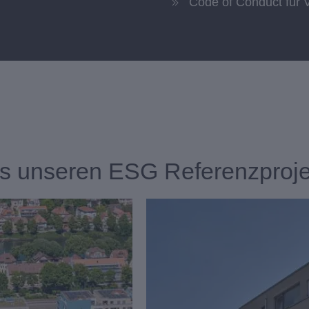
Code of Conduct für V
s unseren ESG Referenzproj