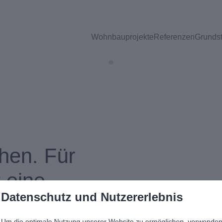
Wohnbauprojekte
Referenzen
Grunds
Ein prägendes Prinzip
hen. Für
 eine
Datenschutz und Nutzererlebnis
Um die optimale Nutzung unserer Website zu ermöglichen, verwende